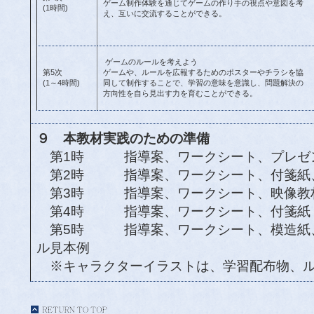
ゲーム制作体験を通じてゲームの作り手の視点や意図を考
(1時間)
え、互いに交流することができる。
ゲームのルールを考えよう
第5次
ゲームや、ルールを広報するためのポスターやチラシを協
(1～4時間)
同して制作することで、学習の意味を意識し、問題解決の
方向性を自ら見出す力を育むことができる。
９ 本教材実践のための準備
第1時 指導案、ワークシート、プレゼ
第2時 指導案、ワークシート、付箋紙
第3時 指導案、ワークシート、映像教
第4時 指導案、ワークシート、付箋紙
第5時 指導案、ワークシート、模造紙、
ル見本例
※キャラクターイラストは、学習配布物、ル